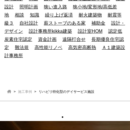
設計
照明計画
狭い進入路
狭小地/変形地/高低差
地
相談
知識
繰り上げ返済
耐火建築物
耐震等
級３
自社設計
薪ストーブのある家
補助金
設計・
デザイン
設計事務所kikka建築
設計室HOM
認定低
炭素住宅認定
資金計画
遠隔打合せ
長期優良住宅認
定
難法規
高性能リノベ
高気密高断熱
Ａ１建築設
計事務所
施工事例
リハビリ特化型のデイサービス施設