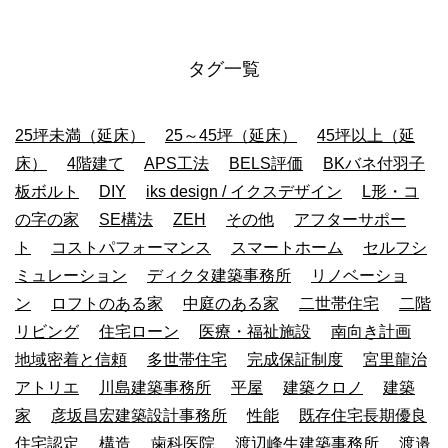
タグ一覧
25坪未満（延床）
25～45坪（延床）
45坪以上（延
床）
4階建て
APS工法
BELS評価
BKバネ付羽子
板ボルト
DIY
iks design / イクスデザイン
L形・コ
の字の家
SE構法
ZEH
その他
アフターサポー
ト
コストパフォーマンス
スマートホーム
セルフシ
ミュレーション
ディクタ建築事務所
リノベーショ
ン
ロフトのある家
中庭のある家
二世帯住宅
二階
リビング
住宅ローン
医療・福祉施設
南向き計画
地域密着と信頼
多世帯住宅
完成保証制度
宮里龍治
アトリエ
川島建築事務所
平屋
建築クロノ
建築
家
彦坂昌宏建築設計事務所
性能
既存住宅長期優良
住宅認定
構造
歯科医院
渡辺峰生建築事務所
渡邉