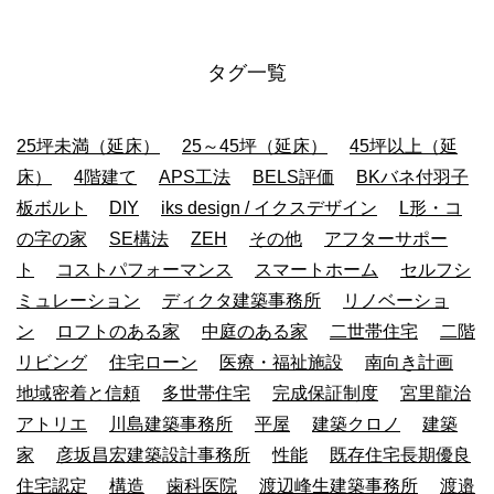
タグ一覧
25坪未満（延床）
25～45坪（延床）
45坪以上（延
床）
4階建て
APS工法
BELS評価
BKバネ付羽子
板ボルト
DIY
iks design / イクスデザイン
L形・コ
の字の家
SE構法
ZEH
その他
アフターサポー
ト
コストパフォーマンス
スマートホーム
セルフシ
ミュレーション
ディクタ建築事務所
リノベーショ
ン
ロフトのある家
中庭のある家
二世帯住宅
二階
リビング
住宅ローン
医療・福祉施設
南向き計画
地域密着と信頼
多世帯住宅
完成保証制度
宮里龍治
アトリエ
川島建築事務所
平屋
建築クロノ
建築
家
彦坂昌宏建築設計事務所
性能
既存住宅長期優良
住宅認定
構造
歯科医院
渡辺峰生建築事務所
渡邉